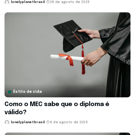
lonelyplanetbrasil
28 de agosto de 2025
Posted
by
Estilo de vida
Como o MEC sabe que o diploma é
válido?
lonelyplanetbrasil
6 de agosto de 2025
Posted
by