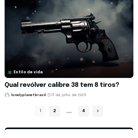
Estilo de vida
Qual revólver calibre 38 tem 8 tiros?
lonelyplanetbrasil
17 de julho de 2025
Posted
by
…
1
2
4