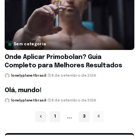
Sem categoria
Onde Aplicar Primobolan? Guia
Completo para Melhores Resultados
lonelyplanetbrasil
6 de setembro de 2024
Posted
by
Olá, mundo!
lonelyplanetbrasil
6 de setembro de 2024
Posted
by
…
1
3
4