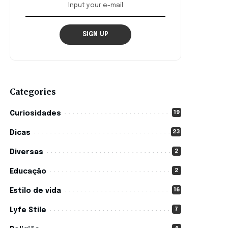
SIGN UP
Categories
19
Curiosidades
23
Dicas
2
Diversas
2
Educação
16
Estilo de vida
7
Lyfe Stile