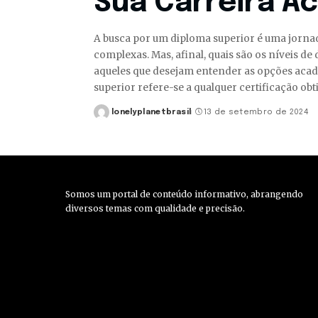
Sua Carreira A
A busca por um diploma superior é uma jornad
complexas. Mas, afinal, quais são os níveis de
aqueles que desejam entender as opções acad
superior refere-se a qualquer certificação ob
lonelyplanetbrasil
13 de setembro de 2024
Posted
by
Somos um portal de conteúdo informativo, abrangendo
diversos temas com qualidade e precisão.