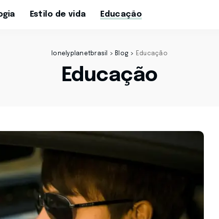
ogia
Estilo de vida
Educação
lonelyplanetbrasil
>
Blog
>
Educação
Educação