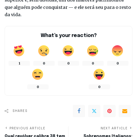
superior é, sem dúvidas, um dos maiores patrimônios
que alguém pode conquistar — e ele será seu para o resto
da vida.
What’s your reaction?
1
0
0
0
0
0
0
SHARES
PREVIOUS ARTICLE
NEXT ARTICLE
Qual revólver calibre 38 tem
Sobrenomes Italianos: